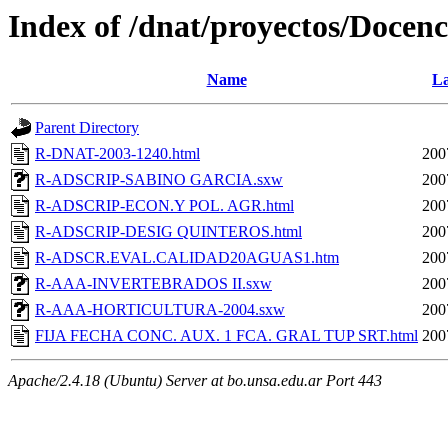
Index of /dnat/proyectos/Docenc
Name
La
Parent Directory
R-DNAT-2003-1240.html
200
R-ADSCRIP-SABINO GARCIA.sxw
200
R-ADSCRIP-ECON.Y POL. AGR.html
200
R-ADSCRIP-DESIG QUINTEROS.html
200
R-ADSCR.EVAL.CALIDAD20AGUAS1.htm
200
R-AAA-INVERTEBRADOS II.sxw
200
R-AAA-HORTICULTURA-2004.sxw
200
FIJA FECHA CONC. AUX. 1 FCA. GRAL TUP SRT.html
200
Apache/2.4.18 (Ubuntu) Server at bo.unsa.edu.ar Port 443