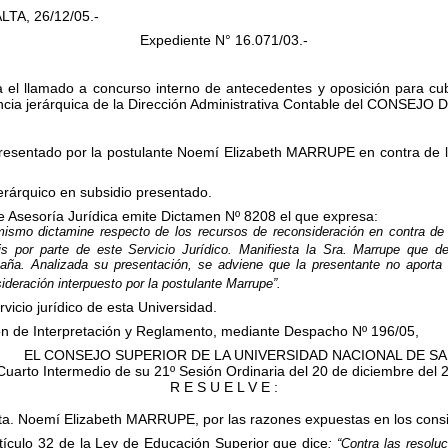
LTA, 26/12/05.-
Expediente N°
16.071/03.-
ita el llamado a concurso interno de antecedentes y oposición pa
ncia jerárquica de la Dirección Administrativa Contable del CONSEJ
resentado por la postulante Noemí Elizabeth MARRUPE en contra de la 
rárquico en subsidio presentado.
de Asesoría Jurídica emite Dictamen Nº 8208 el que expresa:
 mismo dictamine respecto de los recursos de reconsideración en contra de
is por parte de este Servicio Jurídico.
Manifiesta la Sra. Marrupe que de
ña. Analizada su presentación, se adviene que la presentante no aporta e
ideración interpuesto por la postulante Marrupe”.
icio jurídico de esta Universidad.
n de Interpretación y Reglamento, mediante Despacho Nº 196/05,
EL CONSEJO SUPERIOR DE LA UNIVERSIDAD NACIONAL DE SA
Cuarto Intermedio de su 21º Sesión Ordinaria del 20 de diciembre del 
R E S U E L V E :
rta. Noemí Elizabeth MARRUPE, por las razones expuestas en los consi
rtículo 32 de la Ley de Educación Superior que dice
: “Contra las resolu