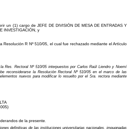
ra cubrir un (1) cargo de JEFE DE DIVISIÓN DE MESA DE ENTRADAS Y
O DE INVESTIGACIÓN, y
Resolución R Nº 510/05, el cual fue rechazado mediante el Artículo
 la Res. Rectoral Nº 510/05 interpuestos por Carlos Raúl Liendro y Noemí
be reconsiderarse la Resolución Rectoral Nº
510/05 en el marco de las
lementos nuevos para modificar lo resuelto por el Sra. rectora mediante
LTA
2005)
derandos de la presente.
ciones definitivas de las instituciones universitarias nacionales, impugnadas