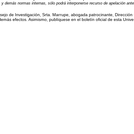
os y demás normas internas, sólo podrá interponerse recurso de apelación an
o de Investigación, Srta. Marrupe, abogada patrocinante, Dirección G
emás efectos. Asimismo, publíquese en el boletín oficial de esta Unive