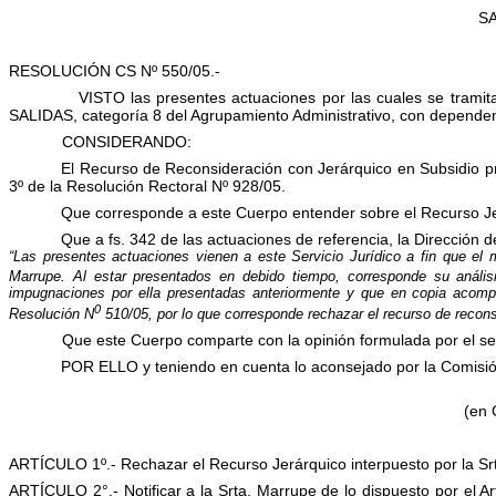
SA
RESOLUCIÓN CS Nº 550/05.-
VISTO las presentes actuaciones por las cuales se tram
SALIDAS, categoría 8 del Agrupamiento Administrativo, con depende
CONSIDERANDO:
El Recurso de Reconsideración con Jerárquico en Subsidio p
3º de la Resolución Rectoral Nº 928/05.
Que corresponde a este Cuerpo entender sobre el Recurso Je
Que a fs. 342 de las actuaciones de referencia, la Dirección 
“
Las presentes actuaciones vienen a este Servicio Jurídico a fin que el
Marrupe.
Al estar presentados en debido tiempo, corresponde su anális
impugnaciones por ella presentadas anteriormente y que en copia acompa
0
Resolución N
510/05, por lo que corresponde rechazar el recurso de recons
Que este Cuerpo comparte con la opinión formulada por el serv
POR ELLO y teniendo en cuenta lo aconsejado por la Comisió
(en 
ARTÍCULO 1º.- Rechazar el Recurso Jerárquico interpuesto por la S
ARTÍCULO 2°.- Notificar a la Srta. Marrupe de lo dispuesto por el A