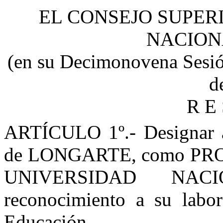
EL CONSEJO SUPER
NACION
(
en
su Decimonovena Sesión
d
R E 
ARTÍCULO 1º.- Designar 
de LONGARTE, como P
UNIVERSIDAD NAC
reconocimiento a su labor
Educación.