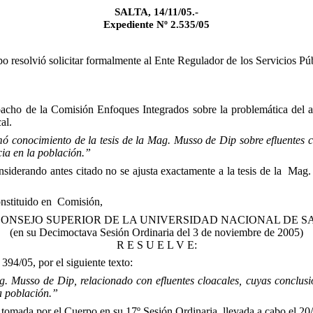
SALTA, 14/11/05.-
Expediente Nº 2.535/05
resolvió solicitar formalmente al Ente Regulador de los Servicios Públi
pacho de la Comisión Enfoques Integrados sobre la problemática del
al.
mó
conocimiento de la tesis de la Mag. Musso de Dip sobre efluentes 
cia en la población.”
siderando antes citado no se ajusta exactamente a la tesis de la
Mag. 
onstituido en
Comisión,
CONSEJO SUPERIOR DE LA UNIVERSIDAD NACIONAL DE S
(en su Decimoctava Sesión Ordinaria del 3 de noviembre de 2005)
R E S U E L V E:
4/05, por el siguiente texto:
g. Musso de Dip, relacionado con efluentes cloacales, cuyas conclusi
a población.
”
mada por el Cuerpo en su 17º Sesión Ordinaria, llevada a cabo el 20