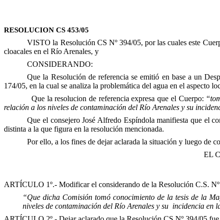
RESOLUCION CS 453/05
VISTO la Resolución CS Nº 394/05, por las cuales este Cuerpo 
cloacales en el Río Arenales, y
CONSIDERANDO:
Que la Resolución de referencia se emitió en base a un Des
174/05, en la cual se analiza la problemática del agua en el aspecto loc
Que la resolucion de referencia expresa que el Cuerpo:
“to
relación a los niveles de contaminación del Río Arenales y su inciden
Que el consejero José Alfredo Espíndola manifiesta que el con
distinta a la que figura en la resolución mencionada.
Por ello, a los fines de dejar aclarada la situación y luego de c
EL 
ARTÍCULO 1º.- Modificar el considerando de la Resolución C.S. Nº 39
“Que dicha Comisión tomó
conocimiento de la tesis de la Ma
niveles de contaminación del Río Arenales y su incidencia en l
ARTÍCULO 2º.- Dejar aclarado que la Resolución CS Nº 394/05 fue to