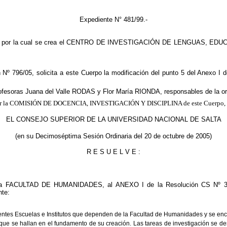
Expediente N°
481/99.-
 313/01, por la cual se crea el CENTRO DE INVESTIGACIÓN DE LENGUAS, 
Nº 796/05, solicita a este Cuerpo la modificación del punto 5 del Anexo I d
profesoras Juana del Valle RODAS y Flor María RIONDA, responsables de la or
ejado por la COMISIÓN DE DOCENCIA, INVESTIGACIÓN Y DISCIPLINA de este Cuerpo,
EL CONSEJO SUPERIOR DE LA UNIVERSIDAD NACIONAL DE SALTA
(en su Decimoséptima Sesión Ordinaria del 20 de octubre de 2005)
R E S U E L V E :
 por la FACULTAD DE HUMANIDADES, al ANEXO I de la Resolución CS Nº
te:
rentes Escuelas e Institutos que dependen de la Facultad de Humanidades y se encu
n que se hallan en el fundamento de su creación. Las tareas de investigación se d