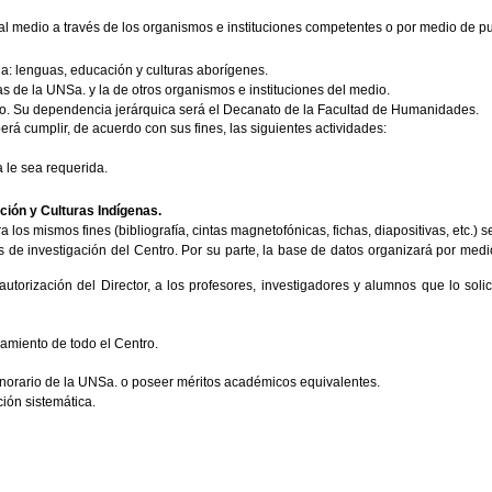
o al medio a través de los organismos e instituciones competentes o por medio de pu
ia: lenguas, educación y culturas aborígenes.
as de la UNSa. y la de otros organismos e instituciones del medio.
nto. Su dependencia jerárquica será el Decanato de la Facultad de Humanidades.
rá cumplir, de acuerdo con sus fines, las siguientes actividades:
 le sea requerida.
ción y Culturas Indígenas.
a los mismos fines (bibliografía, cintas magnetofónicas, fichas, diapositivas, etc.)
s de investigación del Centro. Por su parte, la base de datos organizará por medi
 autorización del Director, a los profesores, investigadores y alumnos que lo sol
namiento de todo el Centro.
 Honorario de la UNSa. o poseer méritos académicos equivalentes.
ción sistemática.