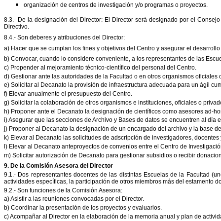
organización de centros de investigación y/o programas o proyectos.
8.3.- De la designación del Director: El Director será designado por el Consej
Directivo.
8.4.- Son deberes y atribuciones del Director:
a) Hacer que se cumplan los fines y objetivos del Centro y asegurar el desarrollo
b) Convocar, cuando lo considere conveniente, a los representantes de las Escue
c) Propender al mejoramiento técnico-científico del personal del Centro.
d) Gestionar ante las autoridades de la Facultad o en otros organismos oficiales o
e) Solicitar al Decanato la provisión de infraestructura adecuada para un ágil cum
f) Elevar anualmente el presupuesto del Centro.
g) Solicitar la colaboración de otros organismos e instituciones, oficiales o priv
h) Proponer ante el Decanato la designación de científicos como asesores ad-h
i) Asegurar que las secciones de Archivo y Bases de datos se encuentren al día 
j) Proponer al Decanato la designación de un encargado del archivo y la base de 
k) Elevar al Decanato las solicitudes de adscripción de investigadores, docentes
l) Elevar al Decanato anteproyectos de convenios entre el Centro de Investigaci
m) Solicitar autorización de Decanato para gestionar subsidios o recibir donacio
9. De la Comisión Asesora del Director
9.1.- Dos representantes docentes de las distintas Escuelas de la Facultad (un
actividades específicas, la participación de otros miembros más del estamento do
9.2.- Son funciones de la Comisión Asesora:
a) Asistir a las reuniones convocadas por el Director.
b) Coordinar la presentación de los proyectos y evaluarlos.
c) Acompañar al Director en la elaboración de la memoria anual y plan de activi