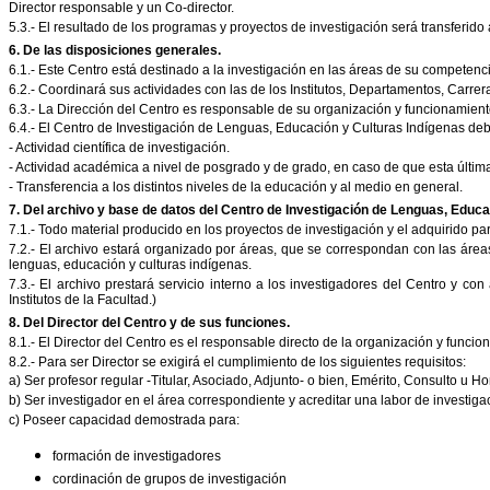
Director responsable y un Co-director.
5.3.- El resultado de los programas y proyectos de investigación será transferid
6. De las disposiciones generales.
6.1.- Este Centro está destinado a la investigación en las áreas de su competenc
6.2.- Coordinará sus actividades con las de los Institutos, Departamentos, Carrer
6.3.- La Dirección del Centro es responsable de su organización y funcionamie
6.4.- El Centro de Investigación de Lenguas, Educación y Culturas Indígenas debe
- Actividad científica de investigación.
- Actividad académica a nivel de posgrado y de grado, en caso de que esta última
- Transferencia a los distintos niveles de la educación y al medio en general.
7. Del archivo y base de datos del Centro de Investigación de Lenguas, Educa
7.1.- Todo material producido en los proyectos de investigación y el adquirido par
7.2.- El archivo estará organizado por áreas, que se correspondan con las área
lenguas, educación y culturas indígenas.
7.3.- El archivo prestará servicio interno a los investigadores del Centro y con
Institutos de la Facultad.)
8. Del Director del Centro y de sus funciones.
8.1.- El Director del Centro es el responsable directo de la organización y funcio
8.2.- Para ser Director se exigirá el cumplimiento de los siguientes requisitos:
a) Ser profesor regular -Titular, Asociado, Adjunto- o bien, Emérito, Consulto u
b) Ser investigador en el área correspondiente y acreditar una labor de investiga
c) Poseer capacidad demostrada para:
formación de investigadores
cordinación de grupos de investigación