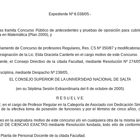
Expediente Nº 8.038/05.-
tas tramita Concurso Público de antecedentes y pruebas de oposición para cubri
 en Matemática (Plan 2000), y
glamento de Concurso de profesores Regulares, Res. CS Nº 350/87 y modificatoria
signación de la Lic. Elda Graciela Canterle en el cargo motivo de este Concurso.
igente, el Consejo Directivo de la citada Facultad, mediante Resolución Nº 274/0
Disciplina, mediante Despacho Nº 238/05,
EL CONSEJO SUPERIOR DE LA UNIVERSIDAD NACIONAL DE SALTA
(en su Séptima Sesión Extraordinaria del 6 de octubre de 2005)
R E S U E L V E:
2, en el cargo de Profesor Regular en la Categoría de Asociado con Dedicación 
a efectiva toma de posesión de funciones y por el término de cinco años, o ha
 en la asignatura motivo de este concurso y/o en cualquiera otra de la misma área
E CIENCIAS EXACTAS mediante Resolución fundada, todo ello de conformidad co
a Planta de Personal Docente de la citada Facultad.