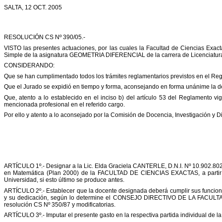
SALTA, 12 OCT. 2005
RESOLUCIÓN CS Nº 390/05.-
VISTO las presentes actuaciones, por las cuales la Facultad de Ciencias Exac
Simple de la asignatura GEOMETRIA DIFERENCIAL de la carrera de Licenciatura
CONSIDERANDO:
Que se han cumplimentado todos los trámites reglamentarios previstos en el Re
Que el Jurado se expidió en tiempo y forma, aconsejando en forma unánime la de
Que, atento a lo establecido en el inciso b) del artículo 53 del Reglamento v
mencionada profesional en el referido cargo.
Por ello y atento a lo aconsejado por la Comisión de Docencia, Investigación y 
ARTÍCULO 1º.- Designar a la Lic. Elda Graciela CANTERLE, D.N.I. Nº 10.902.80
en Matemática (Plan 2000) de la FACULTAD DE CIENCIAS EXACTAS, a partir de l
Universidad, si esto último se produce antes.
ARTÍCULO 2º.- Establecer que la docente designada deberá cumplir sus funciones
y su dedicación, según lo determine el CONSEJO DIRECTIVO DE LA FACULTAD D
resolución CS Nº 350/87 y modificatorias.
ARTÍCULO 3º.- Imputar el presente gasto en la respectiva partida individual de l