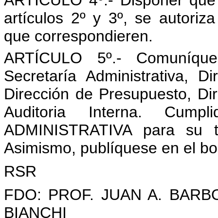
ARTÍCULO 4º.- Disponer que e
artículos 2º y 3º, se autoriz
que correspondieren.
ARTÍCULO 5º.- Comuníque
Secretaría Administrativa, D
Dirección de Presupuesto, Di
Auditoria Interna. Cum
ADMINISTRATIVA para su t
Asimismo, publíquese en el bole
RSR
FDO: PROF. JUAN A. BARB
BIANCHI