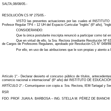
SALTA,08/08/05.-
RESOLUCIÓN CS Nº 275/05.-
VISTO las presentes actuaciones por las cuales el INSTITUTO 
Profesor Regular TP4 – 12 UH del Espacio Curricular “Inglés” (6º año), “Inglé
CONSIDERANDO:
Que la única postulante inscripta renunció a participar como tal en
Que en virtud de ello, la Sra. Rectora (mediante Resolución Nº 63
de Cargos de Profesores Regulares, aprobado por Resolución CS N° 049/89 
Por ello, en uso de las atribuciones que le son propias y atento 
Artículo 1°.- Declarar desierto el concurso público de títulos, antecedent
comercio nacional e internacional” (6º año) del INSTITUTO DE EDUCAC
ARTÍCULO 2°.- Comuníquese con copia a: Sra. Rectora, IEM-Tartagal y Secre
RSR
FDO: PROF. JUAN A. BARBOSA – ING. STELLA M. PÉREZ DE BIANCHI