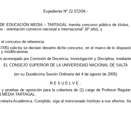
Expediente Nº
22.072/04
.-
DE EDUCACIÓN MEDIA – TARTAGAL tramita concurso público de títulos, ant
s - orientación comercio nacional e internacional” (6º año), y
 el concurso de referencia.
7/05) solicita se declare desierto dicho concurso, en el marco de lo dispuest
y modificatorias.
a lo aconsejado por Comisión de Docencia, Investigación y Disciplina, median
EL CONSEJO SUPERIOR DE LA UNIVERSIDAD NACIONAL DE SALTA
(en su Duodécima Sesión Ordinaria del 4 de agosto de 2005)
R E S U E L V E :
es y pruebas de oposición para la cobertura de (1) cargo de Profesor Regular 
IÓN MEDIA TARTAGAL.
taría Académica. Cumplido, siga al mencionado Instituto a sus efectos. Asim