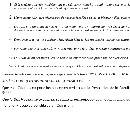
Si la reglamentación establece un puntaje para acceder a cada categoría, est
requisito puntual del mismo artículo que no se cumple.
Llama la atención que el proceso de categorización sea tan arbitrario y discrecio
Otra arbitrariedad se manifiesta en el hecho que las comisiones por área acep
demostraron ser menos exigentes en anteriores evaluaciones. Estas situación ha 
Dentro de una misma comisión, hay disparidad en los resultados, siguiendo apar
Para acceder a la categoría V es requisito presentar título de grado. Sorprende qu
La “Evaluación por pares” es un requisito inherente a los procesos de evaluación.
Llama la atención que postulaciones a categoría I han sido evaluadas por investigadore
Finalmente solicitamos nos explique el significado de la frase “NO CUMPLE CON EL P
ARTÍCULO 18.- (PAUTAS PARA LA CATEGORIZACION)......”
Que este Cuerpo comparte los conceptos vertidos en la Resolución de la Facult
general.
Que la Sra. Rectora se excusa de suscribir la presente, por cuanto forma parte d
Por ello, y luego de constituido en Comisión,