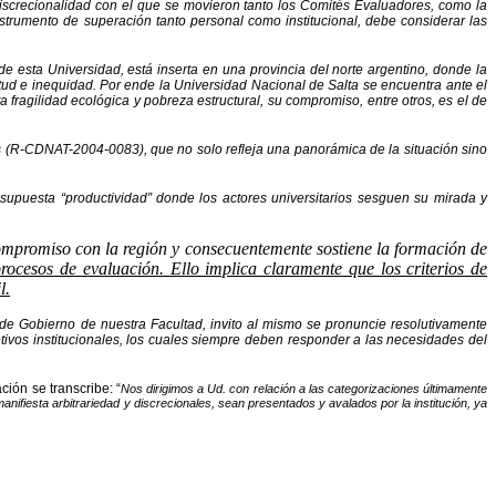
screcionalidad con el que se movieron tanto los Comités Evaluadores, como la
trumento de superación tanto personal como institucional, debe considerar las
e esta Universidad, está inserta en una provincia del norte argentino, donde la
tud e inequidad. Por ende la Universidad Nacional de Salta se encuentra ante el
fragilidad ecológica y pobreza estructural, su compromiso, entre otros, es el de
es (R-CDNAT-2004-0083), que no solo refleja una panorámica de la situación sino
 supuesta “productividad” donde los actores universitarios sesguen su mirada y
ompromiso con la región y consecuentemente sostiene la formación de
cesos de evaluación. Ello implica claramente que los criterios de
l.
e Gobierno de nuestra Facultad, invito al mismo se pronuncie resolutivamente
tivos institucionales, los cuales siempre deben responder a las necesidades del
ión se transcribe: “
Nos dirigimos a Ud. con relación a las categorizaciones últimamente
ifiesta arbitrariedad y discrecionales, sean presentados y avalados por la institución, ya