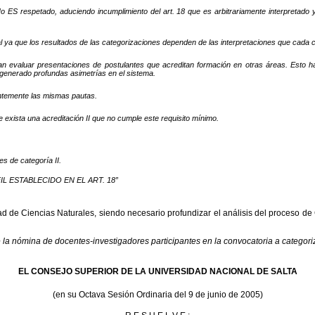
e No ES respetado, aduciendo incumplimiento del art. 18 que es arbitrariamente interp
nal ya que los resultados de las categorizaciones dependen de las interpretaciones que cada 
tan evaluar presentaciones de postulantes que acreditan formación en otras áreas. Esto
generado profundas asimetrías en el sistema.
entemente las mismas pautas.
e exista una acreditación II que no cumple este requisito mínimo.
s de categoría II.
ERFIL ESTABLECIDO EN EL ART. 18”
ad de Ciencias Naturales, siendo necesario profundizar el análisis del proceso d
e la nómina de docentes-investigadores participantes en la convocatoria a categori
EL CONSEJO SUPERIOR DE LA UNIVERSIDAD NACIONAL DE SALTA
(en su Octava Sesión Ordinaria del 9 de junio de 2005)