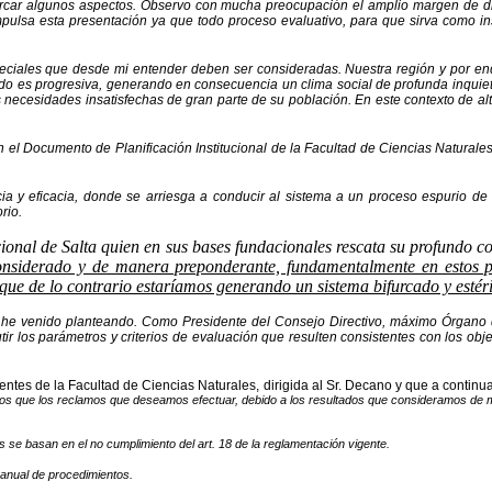
marcar algunos aspectos. Observo con mucha preocupación el amplio margen de di
pulsa esta presentación ya que todo proceso evaluativo, para que sirva como ins
peciales que desde mi entender deben ser consideradas. Nuestra región y por end
vado es progresiva, generando en consecuencia un clima social de profunda inquie
ecesidades insatisfechas de gran parte de su población. En este contexto de alta 
n el Documento de Planificación Institucional de la Facultad de Ciencias Natural
ncia y eficacia, donde se arriesga a conducir al sistema a un proceso espurio de
rio.
ional de Salta quien en sus bases fundacionales rescata su profundo c
nsiderado y de manera preponderante, fundamentalmente en estos pro
 que de lo contrario estaríamos generando un sistema bifurcado y estéri
he venido planteando. Como Presidente del Consejo Directivo, máximo Órgano d
 los parámetros y criterios de evaluación que resulten consistentes con los obje
tes de la Facultad de Ciencias Naturales, dirigida al Sr. Decano y que a continuac
amos que los reclamos que deseamos efectuar, debido a los resultados que consideramos de man
s se basan en el no cumplimiento del art. 18 de la reglamentación vigente.
manual de procedimientos.