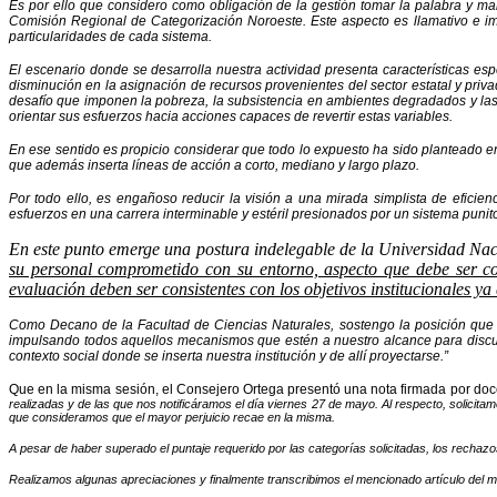
Es por ello que considero como obligación de la gestión tomar la palabra y 
Comisión Regional de Categorización Noroeste. Este aspecto es llamativo e im
particularidades de cada sistema.
El escenario donde se desarrolla nuestra actividad presenta características es
disminución en la asignación de recursos provenientes del sector estatal y pri
desafío que imponen la pobreza, la subsistencia en ambientes degradados y las n
orientar sus esfuerzos hacia acciones capaces de revertir estas variables.
En ese sentido es propicio considerar que todo lo expuesto ha sido planteado e
que además inserta líneas de acción a corto, mediano y largo plazo.
Por todo ello, es engañoso reducir la visión a una mirada simplista de eficie
esfuerzos en una carrera interminable y estéril presionados por un sistema punito
En este punto emerge una postura indelegable de la Universidad Nac
su personal comprometido con su entorno, aspecto que debe ser co
evaluación deben ser consistentes con los objetivos institucionales ya
Como Decano de la Facultad de Ciencias Naturales, sostengo la posición que 
impulsando todos aquellos mecanismos que estén a nuestro alcance para discutir
contexto social donde se inserta nuestra institución y de allí proyectarse.”
Que en la misma sesión, el Consejero Ortega presentó una nota firmada por docen
realizadas y de las que nos notificáramos el día viernes 27 de mayo. Al respecto, solicit
que consideramos que el mayor perjuicio recae en la misma.
A pesar de haber superado el puntaje requerido por las categorías solicitadas, los rechazo
Realizamos algunas apreciaciones y finalmente transcribimos el mencionado artículo del 