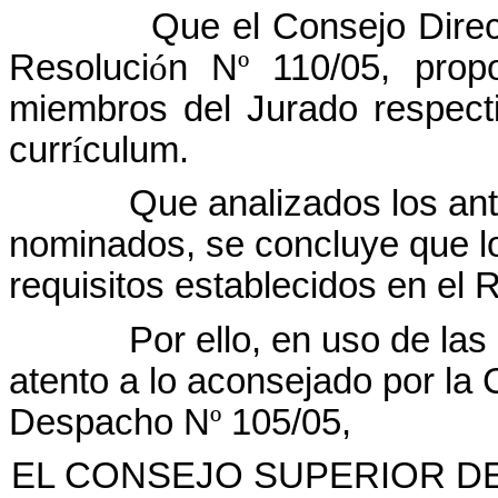
Que el Consejo Direc
Resoluci
ó
n N
º
110/05, prop
miembros del Jurado respect
curr
í
culum.
Que analizados los an
nominados, se concluye que l
requisitos establecidos en el 
Por ello, en uso de las
atento a lo aconsejado por la 
Despacho N
º
105/05,
EL CONSEJO SUPERIOR DE