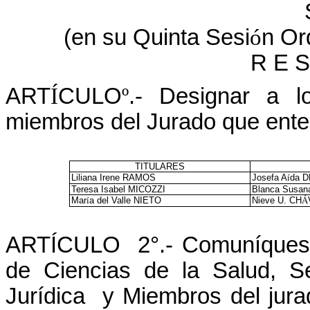
(en su Quinta Sesi
ó
n Or
R E S
ART
Í
CULO
º
.- Designar a lo
miembros del Jurado que ent
TITULARES
Liliana Irene RAMOS
Josefa A
í
da 
Teresa Isabel MICOZZI
Blanca Susan
Mar
í
a del Valle NIETO
Nieve U. CH
Á
ARTÍCULO
2°.- Comuníques
de Ciencias de la Salud, S
Jurídica
y Miembros del jura