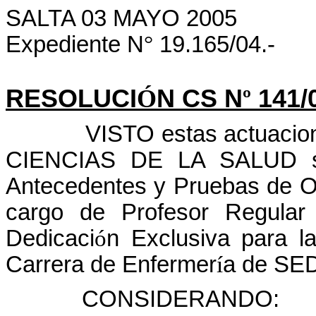
SALTA 03 MAYO 2005
Expediente N
°
19.165/04.-
RESOLUCI
Ó
N CS N
º
141/
VISTO estas actuacio
CIENCIAS DE LA SALUD su
Antecedentes y Pruebas de O
cargo de Profesor Regular
Dedicaci
ó
n Exclusiva para l
Carrera de Enfermer
í
a de S
CONSIDERANDO: