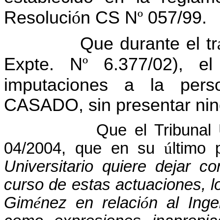
Resoluci
ó
n CS N
º
057/99.
Que durante el tr
Expte. N
º
6.377/02), el
imputaciones a la per
CASADO, sin presentar ni
Que el Tribunal U
04/2004, que en su
ú
ltimo 
Universitario quiere dejar c
curso de estas actuaciones, l
Gim
é
nez en relaci
ó
n al Ing