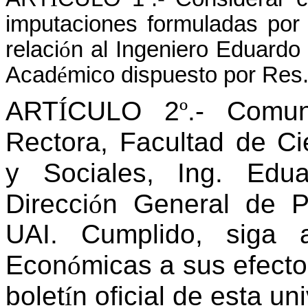
imputaciones formuladas
por 
relaci
ó
n al Ingeniero Eduardo
Acad
é
mico dispuesto por Res
ART
Í
CULO 2
º
.- Comu
Rectora, Facultad de C
y Sociales, Ing. Edu
Direcci
ó
n General de P
UAI. Cumplido, siga 
Econ
ó
micas a sus efecto
bolet
í
n oficial de esta un