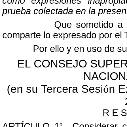
como expresiones inapropia
prueba colectada en la presen
Que sometido a 
comparte lo expresado por el T
Por ello y en uso de su
EL CONSEJO SUPER
NACION
(en su Tercera Sesi
ó
n E
R E S
ART
Í
CULO 1
º
.- Considerar 