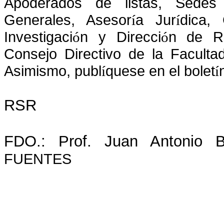
Apoderados de listas, Sedes R
Generales, Asesor
a Jur
dica,
í
í
Investigaci
n y Direcci
n de R
ó
ó
Consejo Directivo de la Faculta
Asimismo, publ
quese en el bolet
í
í
RSR
FDO.: Prof. Juan Antoni
FUENTES