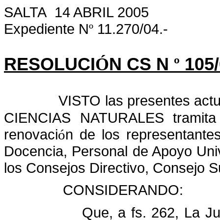
SALTA
14 ABRIL 2005
Expediente N
11.270/04.-
º
RESOLUCI
Ó
N CS N
º
105/
VISTO las presentes act
CIENCIAS NATURALES tramita l
renovaci
n de los representante
ó
Docencia, Personal de Apoyo Univ
los Consejos Directivo, Consejo S
CONSIDERANDO:
Que, a fs. 262, La Ju