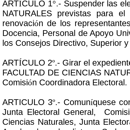
ART
CULO 1
.- Suspender las 
Í
°
NATURALES previstas para el v
renovaci
n de los representante
ó
Docencia, Personal de Apoyo Univ
los Consejos Directivo, Superior 
ART
CULO 2
.- Girar el expedien
Í
º
FACULTAD DE CIENCIAS NATURAL
Comisi
n Coordinadora Electoral.
ó
ARTICULO 3
.- Comun
quese con
º
í
Junta Electoral General,
Comisi
Ciencias Naturales, Junta Elector