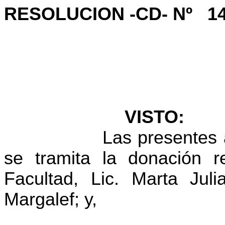
RESOLUCION -CD- Nº
1
VISTO:
Las presentes 
se tramita la donación r
Facultad, Lic. Marta Jul
Margalef
; y,