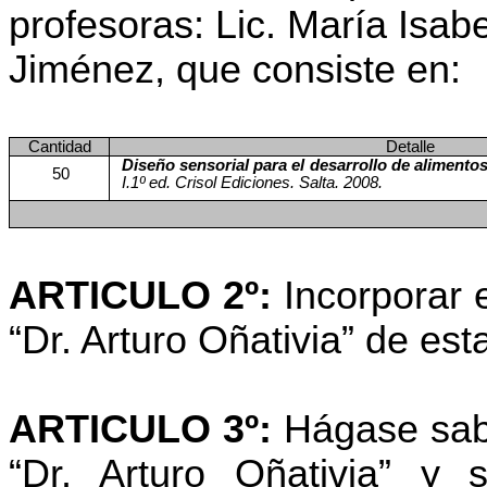
profesoras: Lic. María Isab
Jiménez, que consiste en:
Cantidad
Detalle
Diseño sensorial para el desarrollo de alimentos
50
I.1º
ed
. Crisol Ediciones. Salta. 2008.
ARTICULO 2º:
Incorporar 
“Dr. Arturo
Oñativia
” de est
ARTICULO 3º:
Hágase sabe
“Dr. Arturo
Oñativia
” y s