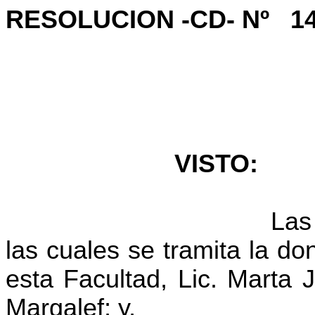
RESOLUCION -CD- Nº
1
VISTO:
Las
las cuales se tramita la d
esta Facultad, Lic. Marta 
Margalef
; y,