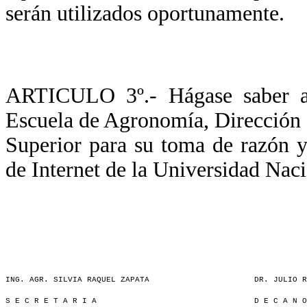
serán utilizados oportunamente.
ARTICULO 3º.- Hágase saber a 
Escuela de Agronomía, Dirección 
Superior para su toma de razón y
de Internet de la Universidad Naci
ING. AGR. SILVIA RAQUEL ZAPATA
DR. JULIO R
S E C R E T A R I A
D E C A N O