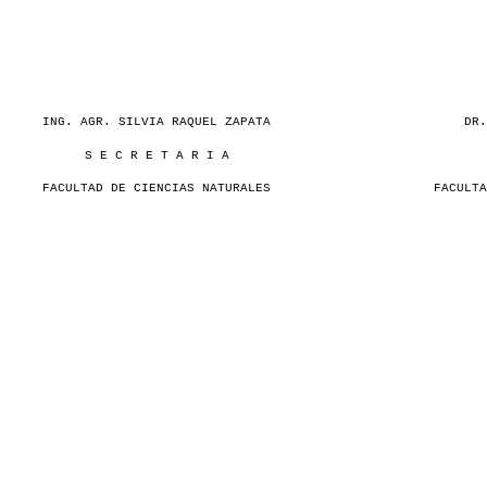
ING. AGR. SILVIA RAQUEL ZAPATA
DR.
S E C R E T A R I A
FACULTAD DE CIENCIAS NATURALES
FACULTA