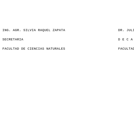
ING. AGR. SILVIA RAQUEL ZAPATA
DR. JUL
SECRETARIA
D E C A
FACULTAD DE CIENCIAS NATURALES
FACULTA