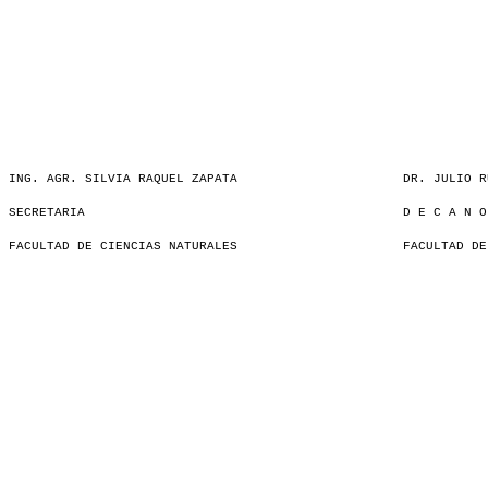
ING. AGR. SILVIA RAQUEL ZAPATA
DR. JULIO R
SECRETARIA
D E C A N O
FACULTAD DE CIENCIAS NATURALES
FACULTAD DE