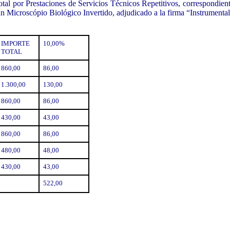
tal por Prestaciones de Servicios Técnicos Repetitivos, correspondient
e un Microscópio Biológico Invertido, adjudicado a la firma “Instrumen
IMPORTE
10,00%
TOTAL
860,00
86,00
1.300,00
130,00
860,00
86,00
430,00
43,00
860,00
86,00
480,00
48,00
430,00
43,00
522,00