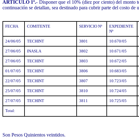
ARTICULO 1º.-
Disponer que el 10% (diez por ciento) del monto to
continuación se detallan, sea destinado para cubrir parte del costo d
FECHA
COMITENTE
SERVICIO Nº
EXPEDIENTE
Nº
24/06/05
TECHINT
3801
10.670/05
27/06/05
INASLA
3802
10.671/05
27/06/05
TECHINT
3803
10.672/05
01/07/05
TECHINT
3806
10.683/05
22/07/05
TECHINT
3807
10.723/05
25/07/05
TECHINT
3810
10.724/05
27/07/05
TECHINT
3811
10.725/05
Total:
Son Pesos Quinientos veintidos.