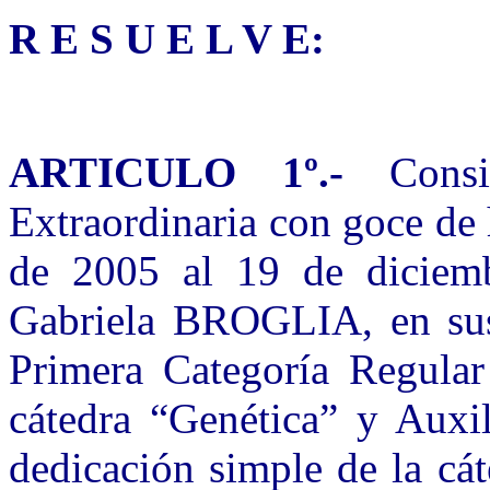
R E S U E L V E:
ARTICULO 1º.-
Consid
Extraordinaria con goce de 
de 2005 al 19 de diciemb
Gabriela BROGLIA, en sus
Primera Categoría Regular
cátedra “Genética” y Auxil
dedicación simple de la cá