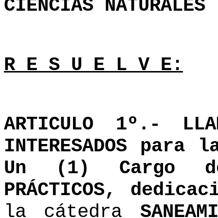
CIENCIAS NATURALES
R E S U E L V E:
ARTICULO 1º.- LL
INTERESADOS para l
Un (1) Cargo d
PRÁCTICOS, dedicac
la cátedra
SANEAM