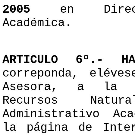
2005
en Direcci
Académica.
ARTICULO 6º.-
H
correponda, eléve
Asesora, a la C
Recursos Natur
Administrativo Ac
la página de Inte