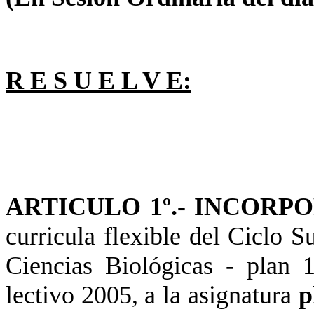
R E S U E L V E:
ARTICULO 1º.- INCORP
curricula flexible del Ciclo S
Ciencias Biológicas - plan 1
lectivo 2005, a la asignatura
p