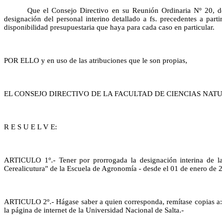
Que el Consejo Directivo en su Reunión Ordinaria Nº 20, d
designación del personal interino detallado a fs. precedentes a pa
disponibilidad presupuestaria que haya para cada caso en particular.
POR ELLO y en uso de las atribuciones que le son propias,
EL CONSEJO DIRECTIVO DE LA FACULTAD DE CIENCIAS NAT
R E S U E L V E:
ARTICULO 1º.- Tener por prorrogada la designación interina de la
Cerealicutura" de la Escuela de Agronomía - desde el 01 de enero de 
ARTICULO 2º.- Hágase saber a quien corresponda, remítase copias a: 
la página de internet de la Universidad Nacional de Salta.-