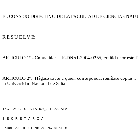
EL CONSEJO DIRECTIVO DE LA FACULTAD DE CIENCIAS NAT
R E S U E L V E:
ARTICULO 1º.- Convalidar la R-DNAT-2004-0255, emitida por este D
ARTICULO 2º.- Hágase saber a quien corresponda, remítase copias a in
la Universidad Nacional de Salta.-
ING. AGR. SILVIA RAQUEL ZAPATA
S E C R E T A R I A
FACULTAD DE CIENCIAS NATURALES