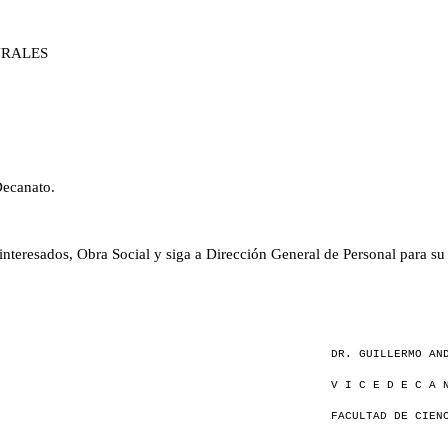
URALES
ecanato.
teresados, Obra Social y siga a Dirección General de Personal para su 
DR. GUILLERMO AN
V I C E D E C A 
FACULTAD DE CIEN