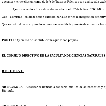
docentes y entre ellos un cargo de Jefe de Trabajos Prácticos con dedicación exc
Que de acuerdo a lo establecido por el artículo 2º de la Res. Nº 661/88 y
Que – asimismo - en dicha sesión extraordinaria, se sorteó la integración definiti
Que - en virtud de lo expresado - corresponde emitir la presente de acuerdo a los 
POR ELLO
y en uso de las atribuciones que le son propias,
EL CONSEJO DIRECTIVO DE LA FACULTAD DE CIENCIAS NATURALES
R E S U E L V E:
ARTICULO 1º. -
Autorizar el llamado a concurso público de antecedentes y o
Biología.