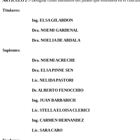
ARTICULO 2º.-
Designar como miembros del jurado que entenderá en el concurso 
Titulares:
Ing. ELSA GILARDON
Dra. NOEMI GARDENAL
Dra. NOELIA DE ABDALA
Suplentes:
Dra. NOEMI ACRECHE
Dra. ELSA PINNE SEN
Lic. NELIDA PASTORI
Dr. ALBERTO FENOCCHIO
Ing. JUAN BARBARICH
Lic. STELLA ELOISA CLERICI
Ing. CARMEN HERNANDEZ
Lic. SARA CARO