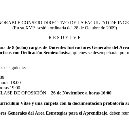
NORABLE CONSEJO DIRECTIVO DE LA FACULTAD DE INGE
(En su XVIº sesión ordinaria del 28 de Octubre de 2009)
R E S U E L V E
tura de
8 (ocho) cargos de Docentes Instructores Generales del Área
ácticos con Dedicación Semiexclusiva
, quienes se desempeñarán por u
s el siguiente:
009
oras 18:00
ras 19:00
CLASE DE OPOSICIÓN:
26 de Noviembre a horas 16:00
rículum Vitae y una carpeta con la documentación probatoria aute
res Generales del Área Estrategias para el Aprendizaje
, deben reun