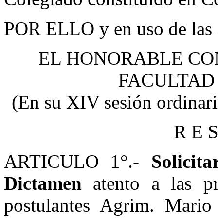
POR ELLO y en uso de las a
EL HONORABLE CON
FACULTAD 
(En su XIV sesión ordinar
R E S
ARTICULO 1°.-
S
olicita
Dictamen
atento a las pre
postulantes Agrim. Ma